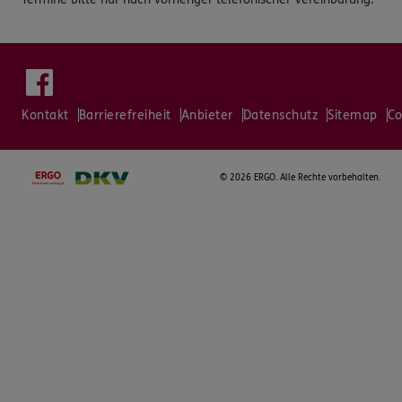
Kontakt
Barrierefreiheit
Anbieter
Datenschutz
Sitemap
Co
©
2026 ERGO. Alle Rechte vorbehalten.