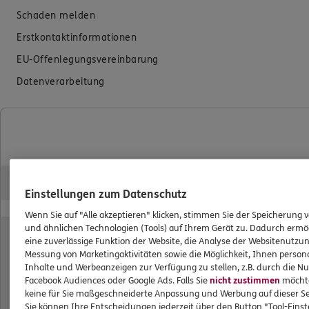
Schaden melden
Erstkontaktinformationen
EU-Offenlegungsvereinbarung
Datenverarbeitung
Das könnte Sie auch interessieren
Unsere Agentur
Standorte
Einstellungen zum Datenschutz
Kooperationspartner
Wenn Sie auf "Alle akzeptieren" klicken, stimmen Sie der Speicherung 
Privatkunden
und ähnlichen Technologien (Tools) auf Ihrem Gerät zu. Dadurch ermö
eine zuverlässige Funktion der Website, die Analyse der Websitenutzun
Jobangebote
Messung von Marketingaktivitäten sowie die Möglichkeit, Ihnen persona
Inhalte und Werbeanzeigen zur Verfügung zu stellen, z.B. durch die N
Facebook Audiences oder Google Ads. Falls Sie
nicht zustimmen
möchten
ERGO Versicherung Berlin - Tobias Griesche
keine für Sie maßgeschneiderte Anpassung und Werbung auf dieser Se
Sie können Ihre Entscheidungen jederzeit über den Button "Tool-Eins