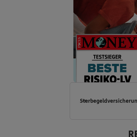
Sterbegeldversicheru
R