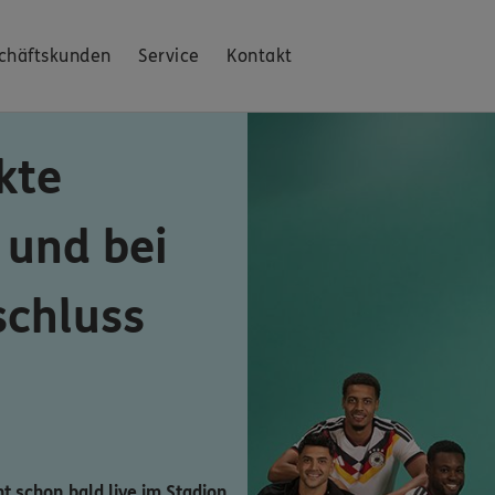
chäftskunden
Service
Kontakt
kte
 und bei
schluss
ht schon bald live im Stadion