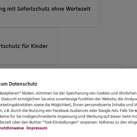
ng mit Sofortschutz ohne Wartezeit
rtschutz für Kinder
ng (DKV Deutsche Krankenversicherung AG)
 zum Datenschutz
akzeptieren" klicken, stimmen Sie der Speicherung von Cookies und ähnlichen
. Dadurch ermöglichen Sie eine zuverlässige Funktion der Website, die Analy
rketingaktivitäten sowie die Möglichkeit, Ihnen personalisierte Inhalte und
n, z.B. durch die Nutzung von Facebook Audiences oder Google Ads. Falls Sie
n
r keine für Sie maßgeschneiderte Anpassung und Werbung auf dieser Seite mö
ng mit Implantaten
erzeit über den Button "Tool-Einstellungen" anpassen. Näheres zu den einge
hutzhinweise
Impressum