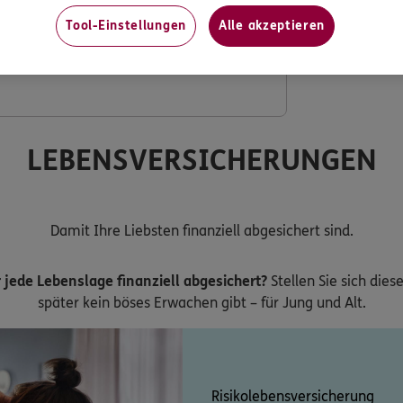
Tool-Einstellungen
Alle akzeptieren
ng mit verdoppeltem Festzuschuss
LEBENSVERSICHERUNGEN
Damit Ihre Liebsten finanziell abgesichert sind.
 jede Lebenslage finanziell abgesichert?
Stellen Sie sich dies
später kein böses Erwachen gibt – für Jung und Alt.
Risikolebensversicherung