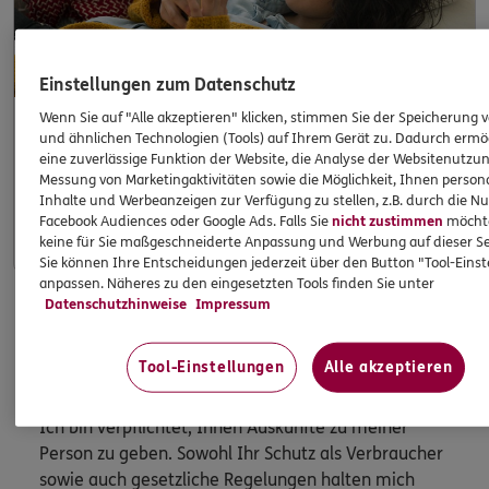
Einstellungen zum Datenschutz
Wenn Sie auf "Alle akzeptieren" klicken, stimmen Sie der Speicherung 
und ähnlichen Technologien (Tools) auf Ihrem Gerät zu. Dadurch ermö
eine zuverlässige Funktion der Website, die Analyse der Websitenutzun
Apps & Mobile Services
Messung von Marketingaktivitäten sowie die Möglichkeit, Ihnen persona
Inhalte und Werbeanzeigen zur Verfügung zu stellen, z.B. durch die N
Mehr
Facebook Audiences oder Google Ads. Falls Sie
nicht zustimmen
möchten
keine für Sie maßgeschneiderte Anpassung und Werbung auf dieser Se
Sie können Ihre Entscheidungen jederzeit über den Button "Tool-Eins
anpassen. Näheres zu den eingesetzten Tools finden Sie unter
Datenschutzhinweise
Impressum
HINWEIS
Wichtiges aus dem Vermittlerrecht
Tool-Einstellungen
Alle akzeptieren
Ich bin verpflichtet, Ihnen Auskünfte zu meiner
Person zu geben. Sowohl Ihr Schutz als Verbraucher
sowie auch gesetzliche Regelungen halten mich