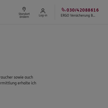
030/42088616
Standort
ERGO Versicherung Berlin - Tobias Griesche
Log-in
ändern
braucher sowie auch
rmittlung erhalte ich