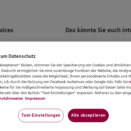
rvices
Das könnte Sie auch int
en
Unsere Agentur
en
Kooperationspartner
 zum Datenschutz
formationen
Jobangebote
akzeptieren" klicken, stimmen Sie der Speicherung von Cookies und ähnlichen
. Dadurch ermöglichen Sie eine zuverlässige Funktion der Website, die Analy
gsvereinbarung
rketingaktivitäten sowie die Möglichkeit, Ihnen personalisierte Inhalte und
n, z.B. durch die Nutzung von Facebook Audiences oder Google Ads. Falls Sie
n
tung
r keine für Sie maßgeschneiderte Anpassung und Werbung auf dieser Seite mö
erzeit über den Button "Tool-Einstellungen" anpassen. Näheres zu den einge
hutzhinweise
Impressum
eiten
Tool-Einstellungen
Alle akzeptieren
:00
:00