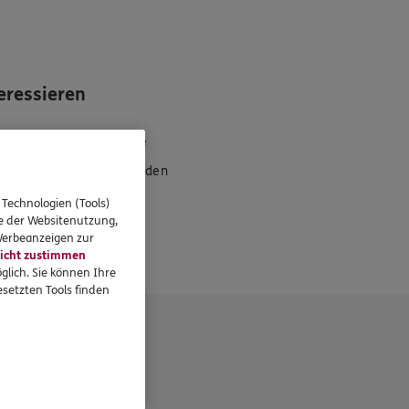
eressieren
Standorte
Privatkunden
 Technologien (Tools)
se der Websitenutzung,
 Werbeanzeigen zur
icht zustimmen
glich. Sie können Ihre
setzten Tools finden