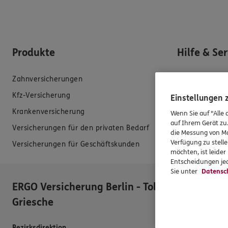
Produkte
Hilfe & Se
Zahnversicherungen
E-Mail schreib
Kfz-Versicherung
Schaden meld
Einstellungen
Krankenversicherung
Erstkontaktin
Wenn Sie auf "Alle 
auf Ihrem Gerät zu
Versicherungen für den privaten Bedarf
EU-Offenlegun
die Messung von Ma
Verfügung zu stelle
Versicherungen für Geschäftskunden
Datenverarbei
möchten, ist leide
Entscheidungen jed
Sie unter
Datensc
ERGO Versicherung Berlin - Tobias
Öffnungsz
Griesche
Mo.
:
09:00 - 16
Di.
:
09:00 - 18
Bezirksdirektion